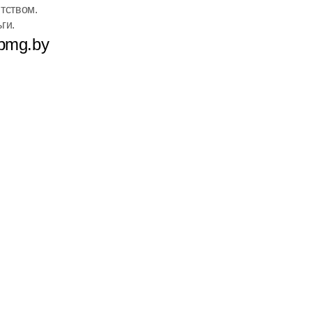
нтством.
ги.
bmg.by